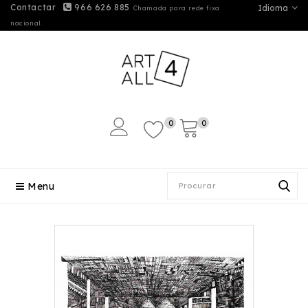
Contactar
966 626 885
Idioma
Chamada para rede fixa
nacional.
0
0
Menu