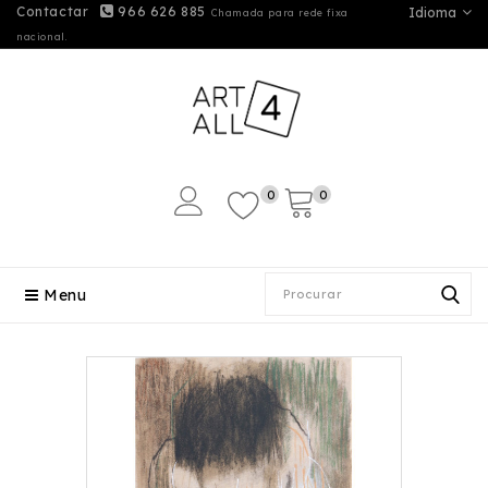
Contactar
966 626 885
Idioma
Chamada para rede fixa
nacional.
0
0
Menu