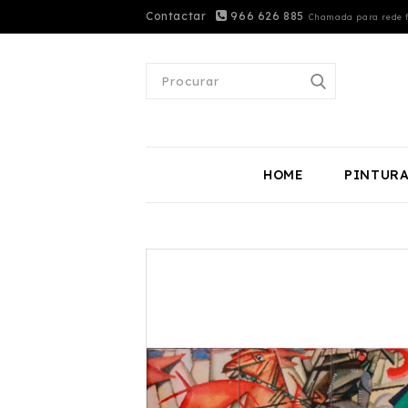
Contactar
966 626 885
Chamada para rede f
HOME
PINTUR