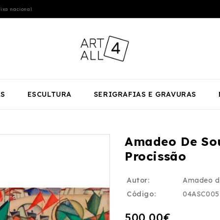
ixa nacional.
AS
ESCULTURA
SERIGRAFIAS E GRAVURAS
Amadeo De Sou
Procissão
Autor:
Amadeo d
Código:
04ASC005
500,00€