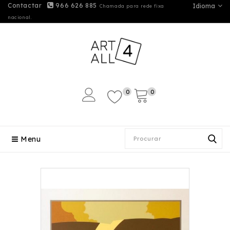
Contactar
966 626 885
Idioma
Chamada para rede fixa
nacional.
0
0
Menu