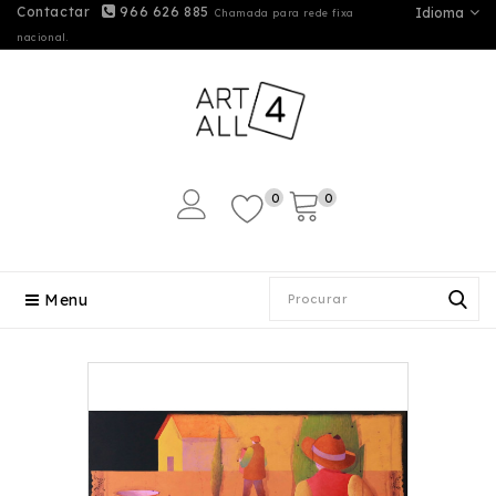
Contactar
966 626 885
Idioma
Chamada para rede fixa
nacional.
0
0
Menu