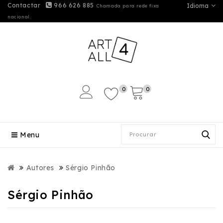
Contactar
966 626 885
Idioma
Chamada para rede fixa
nacional.
0
0
Menu
Autores
Sérgio Pinhão
Sérgio Pinhão