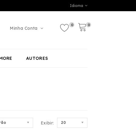
Idioma
0
0
Minha Conta
MORE
AUTORES
rão
Exibir:
20