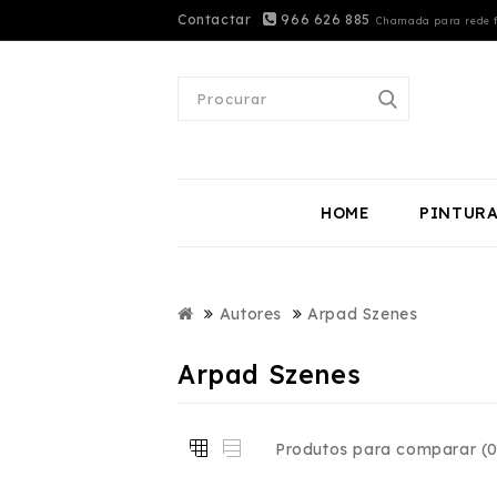
Contactar
966 626 885
Chamada para rede f
HOME
PINTUR
Autores
Arpad Szenes
Arpad Szenes
Produtos para comparar (0