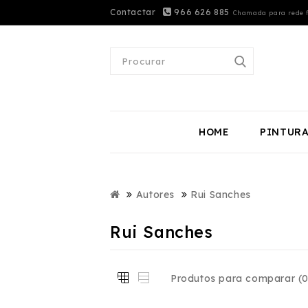
Contactar
966 626 885
Chamada para rede f
HOME
PINTUR
Autores
Rui Sanches
Rui Sanches
Produtos para comparar (0