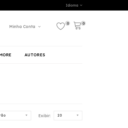
Idioma
0
0
Minha Conta
MORE
AUTORES
rão
Exibir:
20