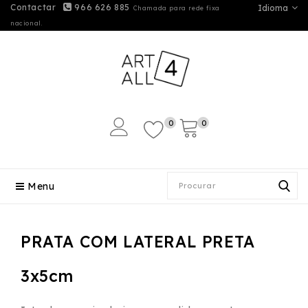
Contactar
966 626 885
Idioma
Chamada para rede fixa
nacional.
0
0
Menu
PRATA COM LATERAL PRETA
3x5cm