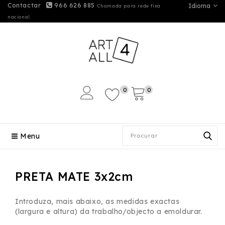
Contactar
966 626 885
Idioma
Chamada para rede fixa
nacional.
0
0
Menu
PRETA MATE 3x2cm
Introduza, mais abaixo, as medidas exactas
(largura e altura) da trabalho/objecto a emoldurar.